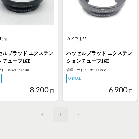
用品
カメラ用品
セルブラッド エクステン
ハッセルブラッド エクステン
ンチューブ16E
ションチューブ16E
 2403280812468
管理コード 2119341115330
状態AB
8,200
6,900
円
円
1