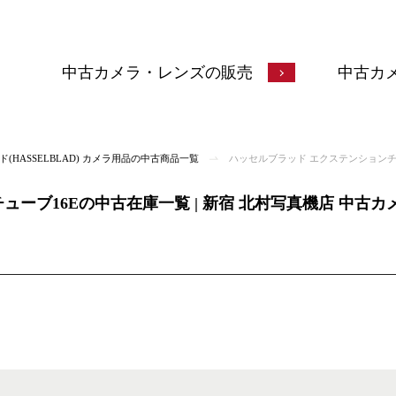
中古カメラ・レンズの販売
中古カ
(HASSELBLAD) カメラ用品の中古商品一覧
ハッセルブラッド エクステンションチ
ューブ16Eの中古在庫一覧 | 新宿 北村写真機店 中古