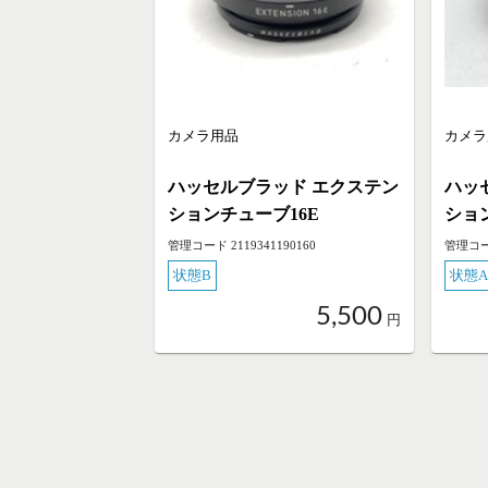
カメラ用品
カメラ
ハッセルブラッド エクステン
ハッ
ションチューブ16E
ショ
管理コード 2119341190160
管理コード
状態B
状態A
5,500
円