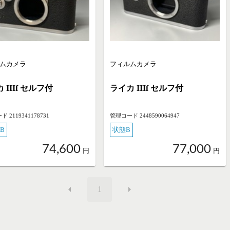
ムカメラ
フィルムカメラ
 IIIf セルフ付
ライカ IIIf セルフ付
 2119341178731
管理コード 2448590064947
B
状態B
74,600
77,000
円
円
1